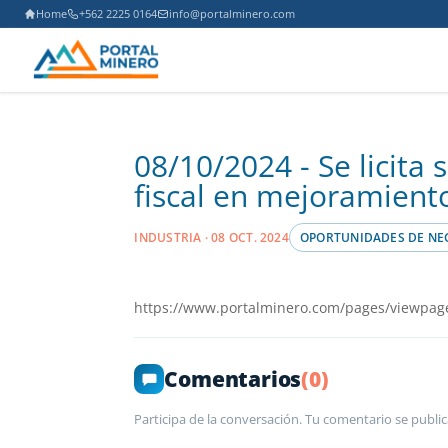
Home
+562 2225 0164
info@portalminero.com
08/10/2024 - Se licita 
fiscal en mejoramient
INDUSTRIA · 08 OCT. 2024
OPORTUNIDADES DE NE
https://www.portalminero.com/pages/viewpag
Comentarios
(0)
Participa de la conversación. Tu comentario se public