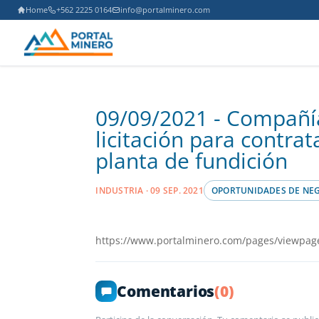
Home
+562 2225 0164
info@portalminero.com
09/09/2021 - Compañía
licitación para contra
planta de fundición
INDUSTRIA · 09 SEP. 2021
OPORTUNIDADES DE NE
https://www.portalminero.com/pages/viewpag
Comentarios
(0)