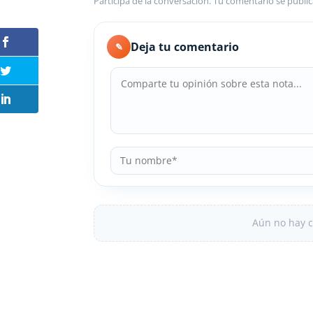
Participa de la conversación. Tu comentario se public
Deja tu comentario
✎
Aún no hay c