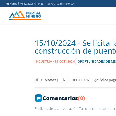
Home
+562 2225 0164
info@portalminero.com
15/10/2024 - Se licita 
construcción de puent
INDUSTRIA · 15 OCT. 2024
OPORTUNIDADES DE NE
https://www.portalminero.com/pages/viewpag
Comentarios
(0)
Participa de la conversación. Tu comentario se public