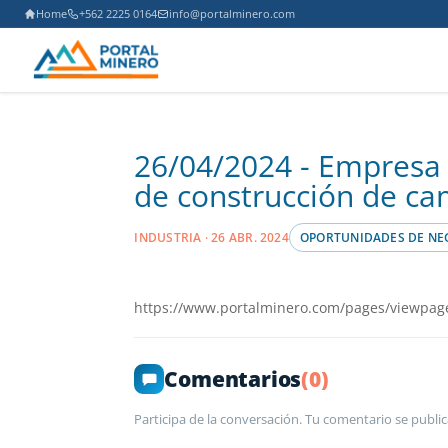
Home
+562 2225 0164
info@portalminero.com
26/04/2024 - Empresa c
de construcción de ca
INDUSTRIA · 26 ABR. 2024
OPORTUNIDADES DE NE
https://www.portalminero.com/pages/viewpag
Comentarios
(0)
Participa de la conversación. Tu comentario se public