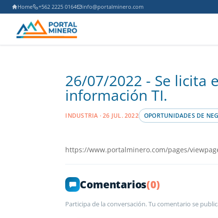
Home
+562 2225 0164
info@portalminero.com
26/07/2022 - Se licita 
información TI.
INDUSTRIA · 26 JUL. 2022
OPORTUNIDADES DE NE
https://www.portalminero.com/pages/viewpag
Comentarios
(0)
Participa de la conversación. Tu comentario se public