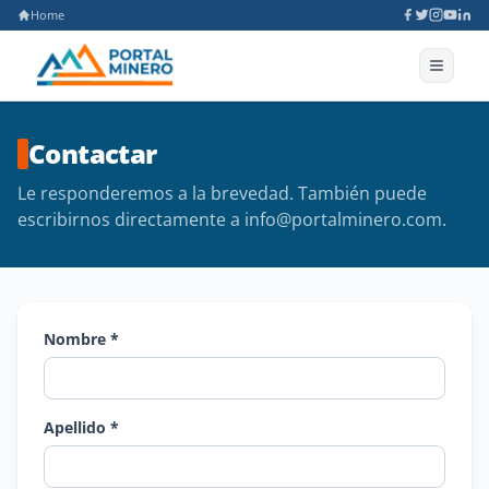
Home
Contactar
Le responderemos a la brevedad. También puede
escribirnos directamente a
info@portalminero.com
.
Nombre *
Apellido *