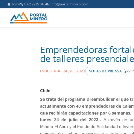
Home
+562 2225 0164
info@portalminero.com
Emprendedoras fortale
de talleres presenciale
por P
INDUSTRIA · 24 JUL. 2023
NOTAS DE PRENSA
Chile
Se trata del programa Dreambuilder el que tr
actualmente con 40 emprendedoras de Calam
que recibirán capacitaciones por 6 semanas.
lunes 24 de julio del 2023.-
A través de un
Minera El Abra y el Fondo de Solidaridad e Invers
mujeres de ambas provincias iniciaron sus ta