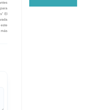
antes
 para
s” El
ivada
 este
r más