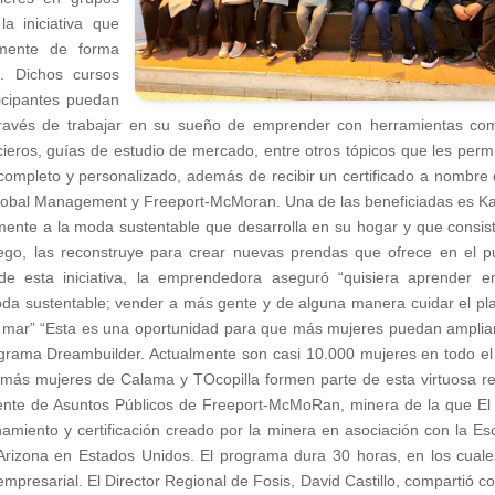
a iniciativa que
lmente de forma
. Dichos cursos
ticipantes puedan
 través de trabajar en su sueño de emprender con herramientas co
ncieros, guías de estudio de mercado, entre otros tópicos que les permi
s completo y personalizado, además de recibir un certificado a nombre 
lobal Management y Freeport-McMoran. Una de las beneficiadas es Ka
ente a la moda sustentable que desarrolla en su hogar y que consis
uego, las reconstruye para crear nuevas prendas que ofrece en el p
s de esta iniciativa, la emprendedora aseguró “quisiera aprender e
moda sustentable; vender a más gente y de alguna manera cuidar el pl
 mar” “Esta es una oportunidad para que más mujeres puedan amplia
ograma Dreambuilder. Actualmente son casi 10.000 mujeres en todo el
más mujeres de Calama y TOcopilla formen parte de esta virtuosa r
ente de Asuntos Públicos de Freeport-McMoRan, minera de la que El
namiento y certificación creado por la minera en asociación con la Es
Arizona en Estados Unidos. El programa dura 30 horas, en los cuale
mpresarial. El Director Regional de Fosis, David Castillo, compartió co