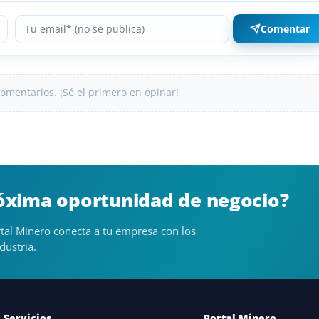
Comentar
omentarios. ¡Sé el primero en opinar!
róxima oportunidad de negocio?
tal Minero conecta a tu empresa con los
dustria.
Servicios
Portal Minero