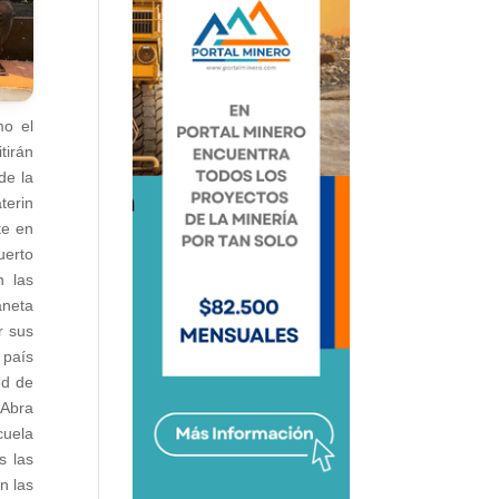
mo el
tirán
de la
terin
te en
uerto
n las
aneta
r sus
 país
ed de
 Abra
cuela
s las
n las