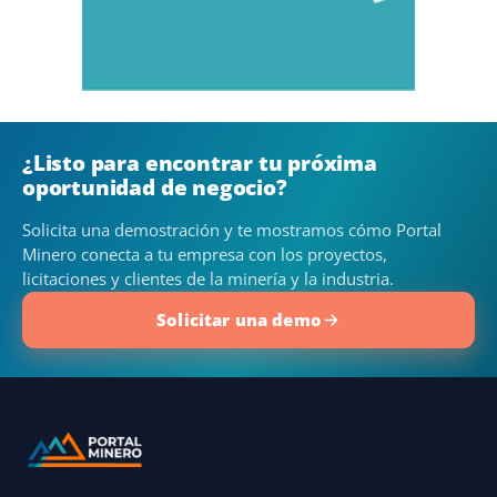
¿Listo para encontrar tu próxima
oportunidad de negocio?
Solicita una demostración y te mostramos cómo Portal
Minero conecta a tu empresa con los proyectos,
licitaciones y clientes de la minería y la industria.
Solicitar una demo