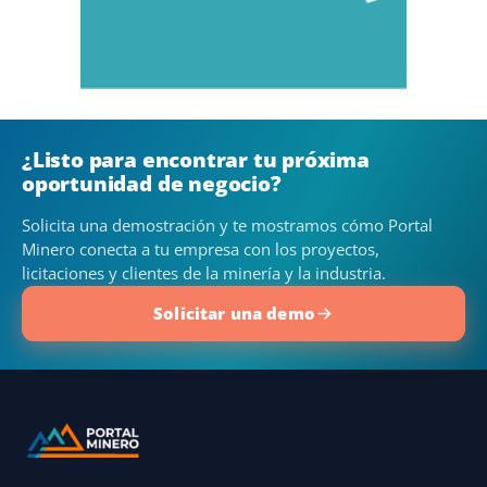
¿Listo para encontrar tu próxima
oportunidad de negocio?
Solicita una demostración y te mostramos cómo Portal
Minero conecta a tu empresa con los proyectos,
licitaciones y clientes de la minería y la industria.
Solicitar una demo