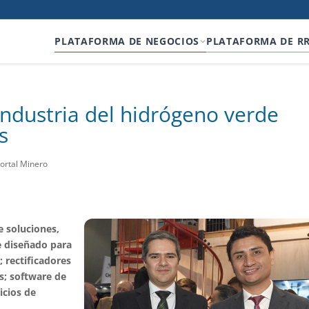
PLATAFORMA DE NEGOCIOS
PLATAFORMA DE R
industria del hidrógeno verde
s
Portal Minero
e soluciones,
e diseñado para
; rectificadores
is; software de
icios de