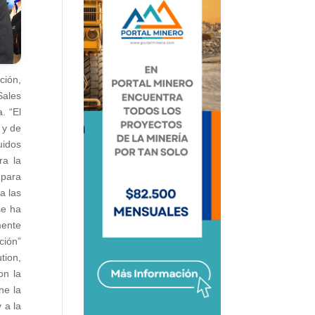
ción,
Sales
. “El
 y de
uidos
ra la
 para
a las
se ha
mente
ción”
tion,
on la
ne la
 a la