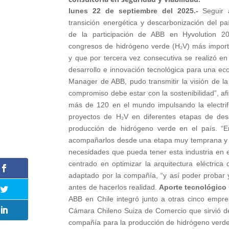
lunes 22 de septiembre del 2025.-
Seguir 
transición energética y descarbonización del paí
de la participación de ABB en Hyvolution 2
congresos de hidrógeno verde (H₂V) más impor
y que por tercera vez consecutiva se realizó en
desarrollo e innovación tecnológica para una e
Manager de ABB, pudo transmitir la visión de la
compromiso debe estar con la sostenibilidad”, a
más de 120 en el mundo impulsando la electrific
proyectos de H₂V en diferentes etapas de desa
producción de hidrógeno verde en el país. “E
acompañarlos desde una etapa muy temprana y pod
necesidades que pueda tener esta industria en el
centrado en optimizar la arquitectura eléctrica
adaptado por la compañía, “y así poder probar y
antes de hacerlos realidad.
Aporte tecnológico
ABB en Chile integró junto a otras cinco empres
Cámara Chileno Suiza de Comercio que sirvió de 
compañía para la producción de hidrógeno verde.