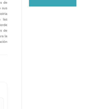
os de
e sus
stria
n las
verde
es de
ra la
ación