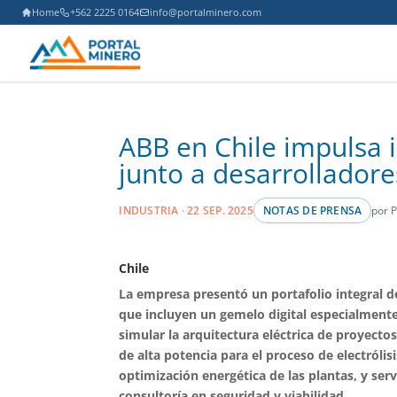
Home
+562 2225 0164
info@portalminero.com
ABB en Chile impulsa 
junto a desarrolladore
por 
INDUSTRIA · 22 SEP. 2025
NOTAS DE PRENSA
Chile
La empresa presentó un portafolio integral d
que incluyen un gemelo digital especialment
simular la arquitectura eléctrica de proyectos
de alta potencia para el proceso de electrólis
optimización energética de las plantas, y serv
consultoría en seguridad y viabilidad.