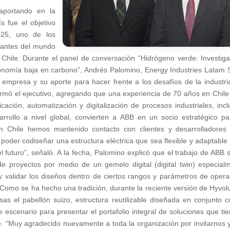
aportando en la
s fue el objetivo
025, uno de los
tantes del mundo
 Chile. Durante el panel de conversación “Hidrógeno verde: Investiga
conomía baja en carbono”, Andrés Palomino, Energy Industries Latam 
 empresa y su aporte para hacer frente a los desafíos de la industria
firmó el ejecutivo, agregando que una experiencia de 70 años en Chile
ación, automatización y digitalización de procesos industriales, incl
rrollo a nivel global, convierten a ABB en un socio estratégico pa
n Chile hemos mantenido contacto con clientes y desarrolladores
er codiseñar una estructura eléctrica que sea flexible y adaptable 
 futuro”, señaló. A la fecha, Palomino explicó que el trabajo de ABB 
 de proyectos por medio de un gemelo digital (digital twin) especial
 validar los diseños dentro de ciertos rangos y parámetros de opera
Como se ha hecho una tradición, durante la reciente versión de Hyvolu
as el pabellón suizo, estructura reutilizable diseñada en conjunto c
escenario para presentar el portafolio integral de soluciones que tie
 “Muy agradecido nuevamente a toda la organización por invitarnos y