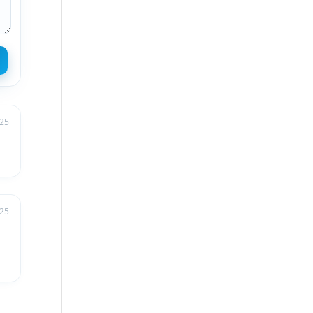
025
025