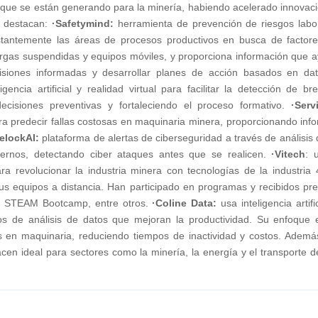
 que se están generando para la minería, habiendo acelerado innovac
e destacan:
·Safetymind:
herramienta de prevención de riesgos labo
r constantemente las áreas de procesos productivos en busca de factor
 cargas suspendidas y equipos móviles, y proporciona información que 
isiones informadas y desarrollar planes de acción basados en da
igencia artificial y realidad virtual para facilitar la detección de br
decisiones preventivas y fortaleciendo el proceso formativo.
·Serv
l para predecir fallas costosas en maquinaria minera, proporcionando inf
elockAI:
plataforma de alertas de ciberseguridad a través de análisis 
ernos, detectando ciber ataques antes que se realicen.
·Vitech
: u
 para revolucionar la industria minera con tecnologías de la industria 
sus equipos a distancia. Han participado en programas y recibidos pr
el STEAM Bootcamp, entre otros.
·Coline Data:
usa inteligencia artifi
ios de análisis de datos que mejoran la productividad. Su enfoque 
as en maquinaria, reduciendo tiempos de inactividad y costos. Ademá
acen ideal para sectores como la minería, la energía y el transporte d