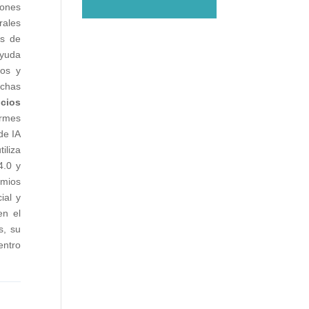
iones
rales
es de
ayuda
tos y
echas
icios
ormes
de IA
tiliza
4.0 y
emios
cial y
en el
s, su
entro