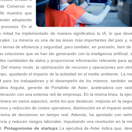
 de Comercio en
llo muestra que
a están adoptando
s procesos. En el
a mitad ha implementado de manera significativa la IA, lo que deve
locales. La minería es una de las áreas más importantes del país y, 
n temas de eficiencia y seguridad, pero también, en precisión, ítem de
as soluciones que se han ido generando con la inteligencia artificial, 
des cantidades de datos y proporcionar información relevante para a
. Del mismo modo, la optimización de recursos y operaciones son otr
iempo, ayudando el impacto de la actividad en el medio ambiente. La me
ad para los trabajadores y el desempeño de los mismos, también s
lina Anguita, gerente de Portafolio de Aster, aceleradora con se
eración con una extensa red de empresas. En la misma línea, la ejec
 minera en varios aspectos, entre los que destacan: mejoras en la segu
ursos y reducción de costos operativos, disminución en el impacto ambi
a toma de decisiones en tiempo real. Además, ha aportado con vehí
encia y reducen riesgos laborales, impulsando una revolución en la mi
ad.
Protagonismo de startups
La ejecutiva de Aster indica que, des