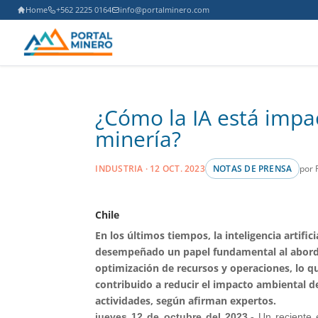
Home
+562 2225 0164
info@portalminero.com
¿Cómo la IA está impa
minería?
por 
INDUSTRIA · 12 OCT. 2023
NOTAS DE PRENSA
Chile
En los últimos tiempos, la inteligencia artifici
desempeñado un papel fundamental al abord
optimización de recursos y operaciones, lo qu
contribuido a reducir el impacto ambiental de
actividades, según afirman expertos.
jueves 12 de octubre del 2023.-
Un reciente e