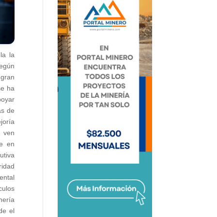
la la
según
 gran
se ha
poyar
as de
joría
e ven
de en
utiva
ridad
ental
culos
nería
de el