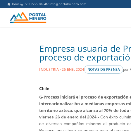
Home
+562 2225 0164
info@portalminero.com
Empresa usuaria de P
proceso de exportació
por 
INDUSTRIA · 26 ENE. 2024
NOTAS DE PRENSA
Chile
G-Process iniciará el proceso de exportación 
internacionalización a medianas empresas m
territorio azteca, que alcanza al 70% de todo
viernes 26 de enero del 2024.-
Con éxito culmin
de diversas compañías mineras al producto d
Process, que ahora se prepara para el proceso 