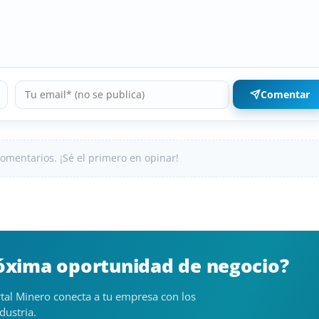
Comentar
omentarios. ¡Sé el primero en opinar!
róxima oportunidad de negocio?
tal Minero conecta a tu empresa con los
dustria.