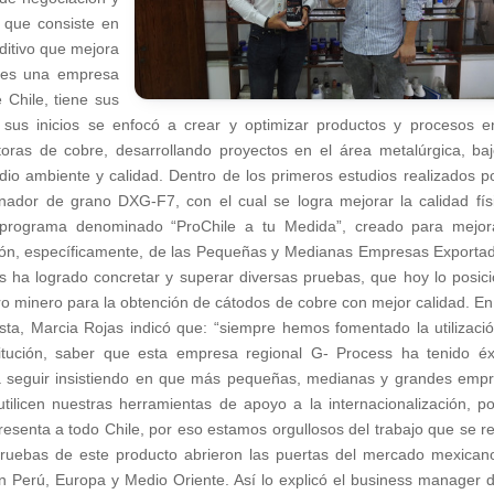
, que consiste en
aditivo que mejora
s es una empresa
 Chile, tiene sus
 sus inicios se enfocó a crear y optimizar productos y procesos e
ras de cobre, desarrollando proyectos en el área metalúrgica, ba
io ambiente y calidad. Dentro de los primeros estudios realizados p
inador de grano DXG-F7, con el cual se logra mejorar la calidad fís
 programa denominado “ProChile a tu Medida”, creado para mejor
ipación, específicamente, de las Pequeñas y Medianas Empresas Exporta
 ha logrado concretar y superar diversas pruebas, que hoy lo posic
o minero para la obtención de cátodos de cobre con mejor calidad. En
gasta, Marcia Rojas indicó que: “siempre hemos fomentado la utilizaci
stitución, saber que esta empresa regional G- Process ha tenido éx
a seguir insistiendo en que más pequeñas, medianas y grandes emp
tilicen nuestras herramientas de apoyo a la internacionalización, p
senta a todo Chile, por eso estamos orgullosos del trabajo que se re
s pruebas de este producto abrieron las puertas del mercado mexican
en Perú, Europa y Medio Oriente. Así lo explicó el business manager 