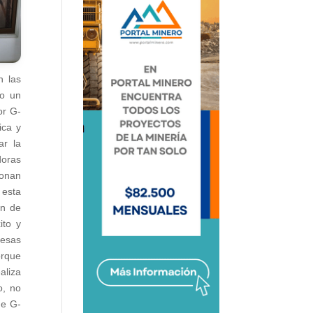
n las
jo un
or G-
ica y
ar la
doras
ionan
 esta
ón de
ito y
resas
orque
aliza
o, no
de G-