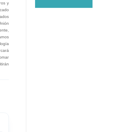
ros y
rcado
cados
Unión
ente,
tamos
logía
rcará
tomar
tirán