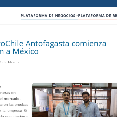
PLATAFORMA DE NEGOCIOS
PLATAFORMA DE R
roChile Antofagasta comienza
n a México
Portal Minero
e
ineras en
 el mercado.
aron las pruebas
e la empresa G-
de negociación y