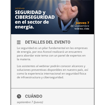
DETALLES DEL EVENTO
La seguridad es un pilar fundamental en las empresas
de energía, por eso Acesol realizará un encuentro
para abordar este tema con un panel de expertos en
la materia.
Los asistentes al webinar podrán conocer alcances y
soluciones preventivas disponibles en nuestro país, así
como la experiencia internacional en seguridad física
de infraestructura y ciberseguridad.
CUÁNDO
septiembre 7 (Jueves)