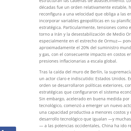
estructuran las cadenas de abastecimiento. L
décadas fue un orden relativamente estable, 
reconfigura a una velocidad que obliga a las 
incorporar variables geopolíticas en su planifi
estratégica. Particularmente, tensiones como el
torno a Irán y la desestabilización de Medio O
especialmente en el estrecho de Ormuz— pon
aproximadamente el 20% del suministro mundi
y gas, con el consecuente impacto en costos e
presiones inflacionarias a escala global.
Tras la caída del muro de Berlín, la supremac
un actor claro e indiscutido: Estados Unidos. E
orden se desarrollaron políticas exteriores, co
estratégicas que configuraron el sistema econ
Sin embargo, acelerado en buena medida por e
tecnológico, comenzó a emerger un nuevo acto
una capacidad productiva a menores costos y 
desarrollo tecnológico que igualan —y mucha
— a las potencias occidentales, China ha ido r