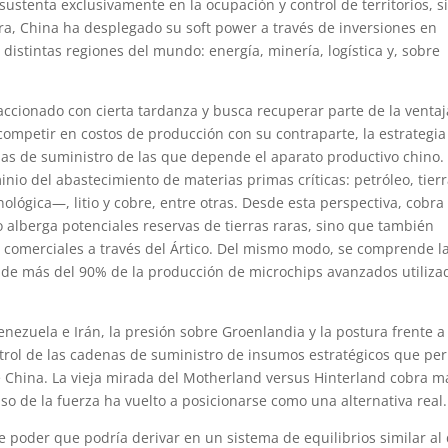
ustenta exclusivamente en la ocupación y control de territorios, s
era, China ha desplegado su soft power a través de inversiones en
 distintas regiones del mundo: energía, minería, logística y, sobre
accionado con cierta tardanza y busca recuperar parte de la ventaj
competir en costos de producción con su contraparte, la estrategia
enas de suministro de las que depende el aparato productivo chino.
nio del abastecimiento de materias primas críticas: petróleo, tier
lógica—, litio y cobre, entre otras. Desde esta perspectiva, cobra
o alberga potenciales reservas de tierras raras, sino que también
s comerciales a través del Ártico. Del mismo modo, se comprende l
e de más del 90% de la producción de microchips avanzados utiliza
enezuela e Irán, la presión sobre Groenlandia y la postura frente a
trol de las cadenas de suministro de insumos estratégicos que pe
e China. La vieja mirada del Motherland versus Hinterland cobra m
o de la fuerza ha vuelto a posicionarse como una alternativa real.
e poder que podría derivar en un sistema de equilibrios similar al