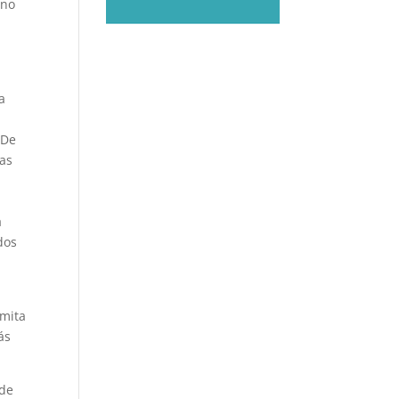
ino
a
 De
ras
a
dos
rmita
ás
 de