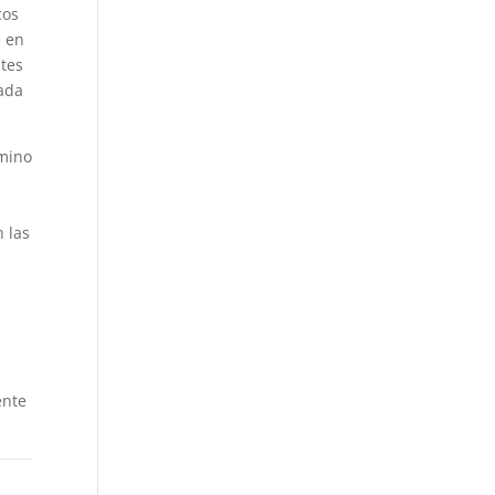
cos
e en
ntes
lada
amino
 las
a
ente