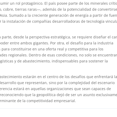
sumir un rol protagónico. El país posee parte de los minerales críti
io, cobre, tierras raras—, además de la potencialidad de convertirs
Asia. Sumado a la creciente generación de energía a partir de fue
r la instalación de compañías desarrolladoras de tecnología vincu
 parte, desde la perspectiva estratégica, se requiere diseñar el c
poder entre ambos gigantes. Por otra, el desafío para la industria
 para constituirse en una oferta real y competitiva para los
ades regionales. Dentro de esas condiciones, no solo se encuentran
gísticas y de abastecimiento, indispensables para sostener la
bastecimiento estarán en el centro de los desafíos que enfrentará l
desarrollo que representan, sino por la complejidad del escenario
iferencia estará en aquellas organizaciones que sean capaces de
, reconociendo que la geopolítica dejó de ser un asunto exclusivam
erminante de la competitividad empresarial.