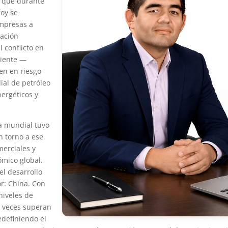
o que durante
hoy se
empresas a
cación
 conflicto en
riente —
en en riesgo
al de petróleo
nergéticos y
ía mundial tuvo
n torno a ese
merciales y
ómico global.
l desarrollo
r: China. Con
niveles de
s veces superan
edefiniendo el