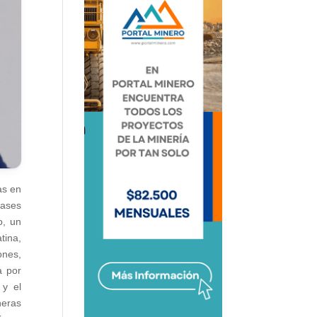
as en
gases
o, un
tina,
ones,
a por
 y el
neras