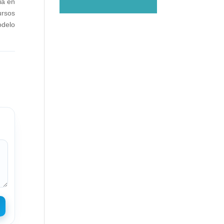
ia en
ursos
odelo