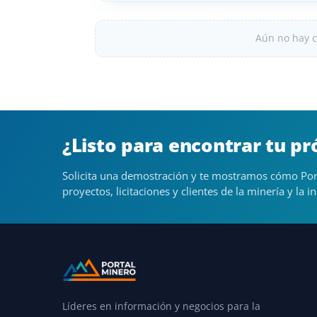
Aún no hay c
¿Listo para encontrar tu p
Solicita una demostración y te mostramos cómo Por
proyectos, licitaciones y clientes de la minería y la in
Líderes en información y negocios para la