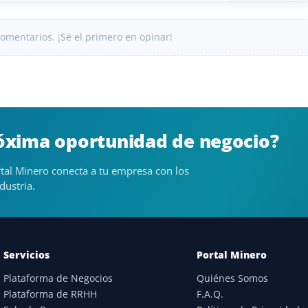
omentarios. ¡Sé el primero en opinar!
róxima oportunidad de negocio?
tal Minero conecta a tu empresa con los
dustria.
Servicios
Portal Minero
Plataforma de Negocios
Quiénes Somos
Plataforma de RRHH
F.A.Q.