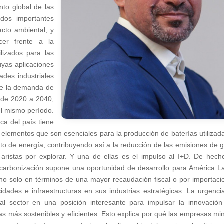
nto global de las
 dos importantes
cto ambiental, y
cer frente a la
lizados para las
uyas aplicaciones
ades industriales
que la demanda de
 de 2020 a 2040;
 el mismo período.
ca del país tiene
 elementos que son esenciales para la producción de baterías utilizad
to de energía, contribuyendo así a la reducción de las emisiones de 
aristas por explorar. Y una de ellas es el impulso al I+D. De hech
scarbonización supone una oportunidad de desarrollo para América La
no solo en términos de una mayor recaudación fiscal o por importaci
dades e infraestructuras en sus industrias estratégicas. La urgenci
l sector en una posición interesante para impulsar la innovación
icas más sostenibles y eficientes. Esto explica por qué las empresas mi