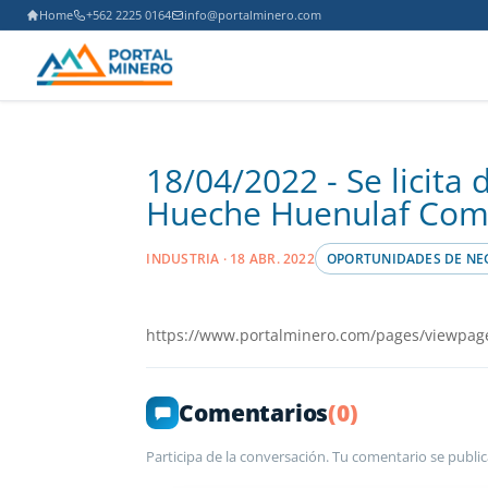
Home
+562 2225 0164
info@portalminero.com
18/04/2022 - Se licit
Hueche Huenulaf Co
INDUSTRIA · 18 ABR. 2022
OPORTUNIDADES DE NE
https://www.portalminero.com/pages/viewpag
Comentarios
(0)
Participa de la conversación. Tu comentario se public