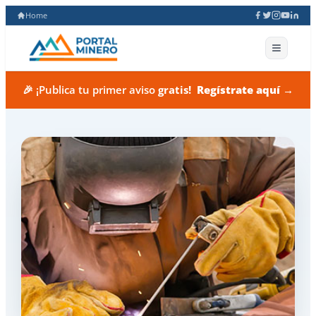
Home
🎉 ¡Publica tu primer aviso
gratis!
Regístrate aquí →