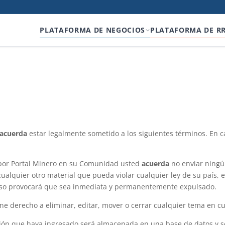
PLATAFORMA DE NEGOCIOS
PLATAFORMA DE R
acuerda
estar legalmente sometido a los siguientes términos. En ca
 por Portal Minero en su Comunidad usted
acuerda
no enviar ningú
ualquier otro material que pueda violar cualquier ley de su país,
r eso provocará que sea inmediata y permanentemente expulsado.
e derecho a eliminar, editar, mover o cerrar cualquier tema en c
ón que haya ingresado será almacenada en una base de datos y se