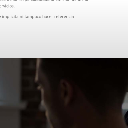
rvicios.
e implícita ni tampoco hacer referencia