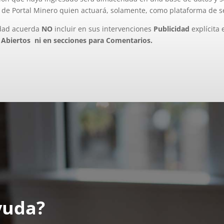
 de Portal Minero quien actuará, solamente, como plataforma de se
idad acuerda
NO
incluir en sus intervenciones
Publicidad
explícita 
 Abiertos ni en secciones para Comentarios
.
yuda?