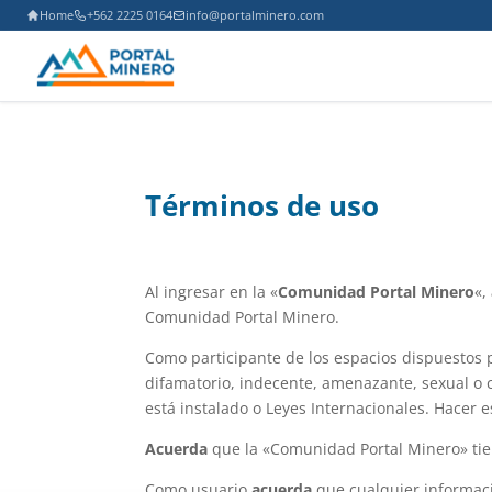
Home
+562 2225 0164
info@portalminero.com
Términos de uso
Al ingresar en la «
Comunidad Portal Minero
«,
Comunidad Portal Minero.
Como participante de los espacios dispuestos
difamatorio, indecente, amenazante, sexual o c
está instalado o Leyes Internacionales. Hace
Acuerda
que la «Comunidad Portal Minero» tien
Como usuario
acuerda
que cualquier informaci