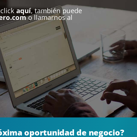
 click
aquí
, también puede
ero.com
o llamarnos al
róxima oportunidad de negocio?