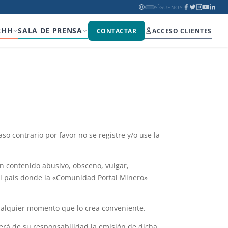
SÍGUENOS
RHH
SALA DE PRENSA
CONTACTAR
ACCESO CLIENTES
so contrario por favor no se registre y/o use la
n contenido abusivo, obsceno, vulgar,
 el país donde la «Comunidad Portal Minero»
ualquier momento que lo crea conveniente.
rá de su responsabilidad la emisión de dicha