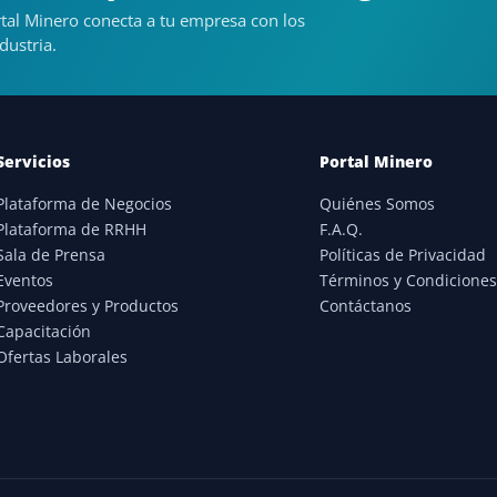
tal Minero conecta a tu empresa con los
dustria.
Servicios
Portal Minero
Plataforma de Negocios
Quiénes Somos
Plataforma de RRHH
F.A.Q.
Sala de Prensa
Políticas de Privacidad
Eventos
Términos y Condicione
Proveedores y Productos
Contáctanos
Capacitación
Ofertas Laborales