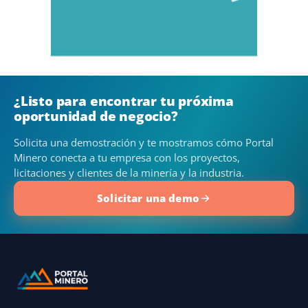
¿Listo para encontrar tu próxima
oportunidad de negocio?
Solicita una demostración y te mostramos cómo Portal
Minero conecta a tu empresa con los proyectos,
licitaciones y clientes de la minería y la industria.
Solicitar una demo