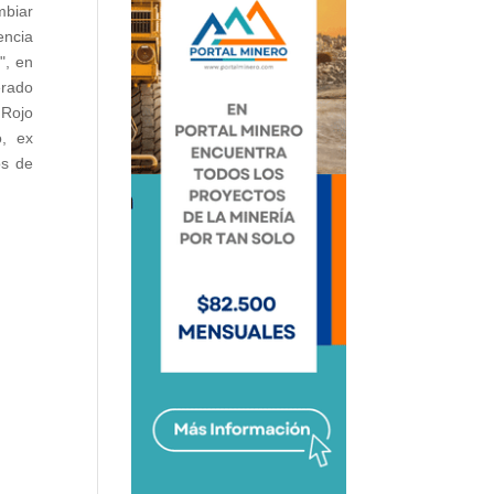
mbiar
encia
", en
erado
 Rojo
o, ex
os de