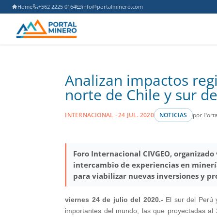
Home
+562 2225 0164
info@portalminero.com
Analizan impactos reg
norte de Chile y sur d
por Port
INTERNACIONAL · 24 JUL. 2020
NOTICIAS
Foro Internacional CIVGEO, organizado
intercambio de experiencias en minería
para viabilizar nuevas inversiones y p
viernes 24 de julio del 2020.-
El sur del Perú 
importantes del mundo, las que proyectadas al 