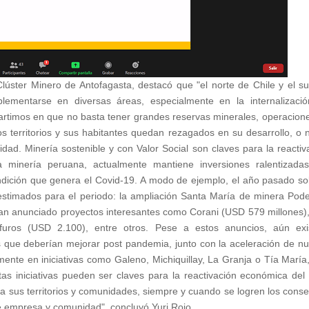
 Clúster Minero de Antofagasta, destacó que "el norte de Chile y el su
lementarse en diversas áreas, especialmente en la internalizaci
rtimos en que no basta tener grandes reservas minerales, operacion
los territorios y sus habitantes quedan rezagados en su desarrollo, o 
ad. Minería sostenible y con Valor Social son claves para la reactiv
a minería peruana, actualmente mantiene inversiones ralentizada
dición que genera el Covid-19. A modo de ejemplo, el año pasado so
 estimados para el periodo: la ampliación Santa María de minera Pod
han anunciado proyectos interesantes como Corani (USD 579 millones)
uros (USD 2.100), entre otros. Pese a estos anuncios, aún exis
s que deberían mejorar post pandemia, junto con la aceleración de n
ente en iniciativas como Galeno, Michiquillay, La Granja o Tía María
as iniciativas pueden ser claves para la reactivación económica del
 sus territorios y comunidades, siempre y cuando se logren los cons
re empresa y comunidad", concluyó Yuri Rojo.