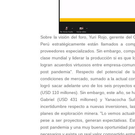
Sobre la visión del foro, Yuri Rojo, gerente del
Perú estratégicamente están llamados a comp
proveedores especializados. Sin embargo, compa
clase mundial y liderar la producción si es que 
logran acuerdos virtuosos entre empresa-comunid
post pandemia". Respecto del potencial de l
condiciones de mercado, sumado a la actual con
logró sacar adelante uno de los seis proyectos
(USD 110 millones). Sin embargo, este año, se 
Gabriel (USD 431 millones) y Yanacocha Sulf
incertidumbre respecto a nuevas inversiones, la
planes de exploración minera. "Lo vemos actualm
pese a ser proyectos, generan expectativas. Est
post pandemia y una muy buena oportunidad para
necesarios y exista un real valor compartido ent