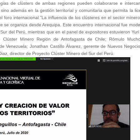
ategias de clústers de ambas regiones pueden colaborarse e interca
ino además en la gestión territorial y comunitaria que permita la lic
l foro internacional "La influencia de los clústeres en el sector minero
e se organiza desde Arequipa. Este encuentro internacional fue mod
 Sur del Perú, mientras que en el panel de expositores estuvieron Yuri
ico Clúster Minero Región de Antofagasta de Chile; Rómulo Much
 de Venezuela; Jonathan Castillo Álvarez, gerente de Nuevos Negoci
iaz, director de Proyecto Clúster Minero del Sur del Perú.