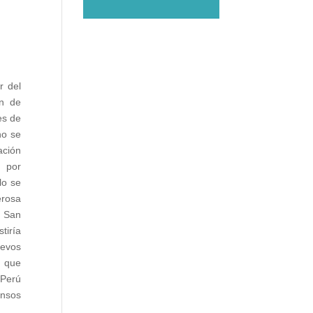
r del
ón de
es de
no se
ación
s por
lo se
erosa
, San
tiría
uevos
, que
 Perú
ensos