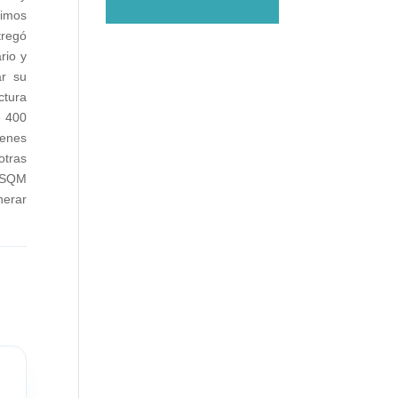
uimos
tregó
rio y
ar su
ctura
e 400
ienes
otras
, SQM
nerar