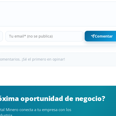
Comentar
omentarios. ¡Sé el primero en opinar!
róxima oportunidad de negocio?
tal Minero conecta a tu empresa con los
dustria.