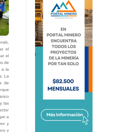
rals,
as el
ar el
os de
 a la
s. La
ra de
orque
ánico
y las
ector
gar a
les y
ero y