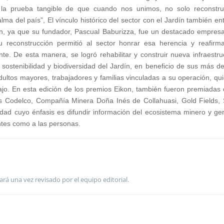
s la prueba tangible de que cuando nos unimos, no solo reconstr
lma del país”, El vínculo histórico del sector con el Jardín también en
ón, ya que su fundador, Pascual Baburizza, fue un destacado empresa
su reconstrucción permitió al sector honrar esa herencia y reafirm
. De esta manera, se logró rehabilitar y construir nueva infraestru
a sostenibilidad y biodiversidad del Jardín, en beneficio de sus más d
dultos mayores, trabajadores y familias vinculadas a su operación, qu
jo. En esta edición de los premios Eikon, también fueron premiadas 
as Codelco, Compañía Minera Doña Inés de Collahuasi, Gold Fields
dad cuyo énfasis es difundir información del ecosistema minero y ge
entes como a las personas.
ará una vez revisado por el equipo editorial.