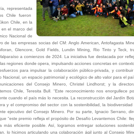
ía, representada
os Chile fueron
ikon Chile, en la
, en el marco del
ánico Nacional de
apoyo de las empresas socias del CM: Anglo American, Antofagasta Mine
cMoran, Glencore, Gold Fields, Lundin Mining, Rio Tinto y Teck, tr
alparaíso a comienzos de 2024. La iniciativa fue destacada por reflej
 las regiones donde opera, impulsando acciones concretas en context
esfuerzos para impulsar la colaboración público-privada, y contribuir
o Nacional, un espacio patrimonial y ecológico de alto valor para el paí
unicaciones del Consejo Minero, Christel Lindhorst; y la directo
mos Chile, Teresita Bull. “Este reconocimiento nos enorgullece p
ente cuando el país más lo necesita. La reconstrucción del Jardín Bot
era y el compromiso del sector con la sostenibilidad, la biodiversidad 
nte ejecutivo del Consejo Minero. Por su parte, Ignacio Serrano, dir
ue “este premio refleja el propósito de Desafío Levantemos Chile: lle
 más eficiente posible. Así, logramos entregar soluciones sostenib
, lo hicimos articulando una colaboración ágil junto al Consejo Min