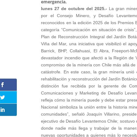
emergencia.
lunes 27 de octubre del 2025.-
La gran miner
por el Consejo Minero, y Desafío Levantem
reconocidos en la edición 2025 de los Premios E
categoría “Comunicación en situación de crisis”
Plan de Reconstrucción Integral del Jardín Bot
Viña del Mar, una iniciativa que visibilizó el 
Barrick, BHP, Collahuasi, El Abra, Freeport-M
devastador incendio que afectó a la Región de V
compromiso de la minería con Chile más allá de
catástrofe. En este caso, la gran minería unió 
rehabilitación y reconstrucción del Jardín Botánic
distinción fue recibida por la gerente de Com
Comunicaciones y Marketing de Desafío Levante
refleja cómo la minería puede y debe estar pres
Nacional simboliza la unión entre la historia min
comunidades”, señaló Joaquín Villarino, preside
ejecutivo de Desafío Levantemos Chile; sostuvo q
donde nadie más llega y trabajar de la manera
nuevas oportunidades a quienes más lo necesitan