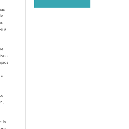
o
sis
la
es
os a
.
ue
tivos
mpios
 a
cer
ón,
e la
iosa