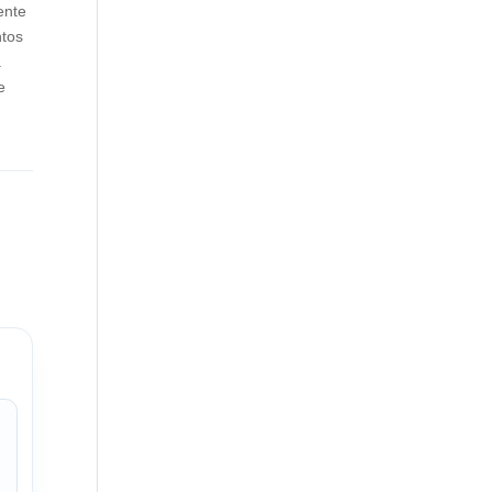
ente
ntos
a
e