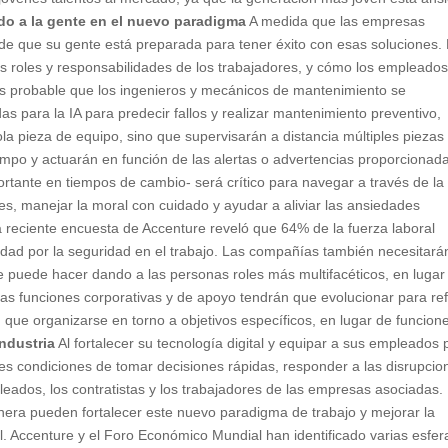
o a la gente en el nuevo paradigma
A medida que las empresas
 de que su gente está preparada para tener éxito con esas soluciones.
 roles y responsabilidades de los trabajadores, y cómo los empleado
 es probable que los ingenieros y mecánicos de mantenimiento se
s para la IA para predecir fallos y realizar mantenimiento preventivo,
la pieza de equipo, sino que supervisarán a distancia múltiples piezas
po y actuarán en función de las alertas o advertencias proporcionad
ortante en tiempos de cambio- será crítico para navegar a través de la
es, manejar la moral con cuidado y ayudar a aliviar las ansiedades
a reciente encuesta de Accenture reveló que 64% de la fuerza laboral
ad por la seguridad en el trabajo. Las compañías también necesitará
se puede hacer dando a las personas roles más multifacéticos, en lugar
 Las funciones corporativas y de apoyo tendrán que evolucionar para ref
 que organizarse en torno a objetivos específicos, en lugar de funcion
industria
Al fortalecer su tecnología digital y equipar a sus empleados 
res condiciones de tomar decisiones rápidas, responder a las disrupcio
eados, los contratistas y los trabajadores de las empresas asociadas.
inera pueden fortalecer este nuevo paradigma de trabajo y mejorar la
ral. Accenture y el Foro Económico Mundial han identificado varias esfer