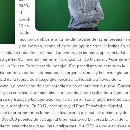
2020.-
El
Covid-
19 ha
traído
muchos cambios a la forma de trabajar de las empresas mi
y de metales, desde el cierre de operaciones, la limitación de
r el contacto entre las personas. Las empresas tienen la oportunidad de
a su gente. Con eso en mente, el Foro Económico Mundial y Accenture 
tar un "Nuevo Paradigma de trabajo". Ese paradigma se centra en la
ón entre las partes interesadas, las organizaciones y la tecnología pa
ad de la fuerza de trabajo que llevará a la industria a través de la
o plazo. La necesidad de este paradigma no es totalmente nueva. Duran
ial y las cuestiones ambientales han creado la necesidad de replantear 
uerza de trabajo y las operaciones. También lo hizo el advenimiento de l
por la tecnología. En 2017, Accenture y el Foro Económico Mundial
 de aportar enormes beneficios financieros a la industria minera y de
 330.000 puestos de trabajo -el 5 por ciento de la fuerza laboral de la
iento más robots y máquinas inteligentes. Y el 93% de los ejecutivos 