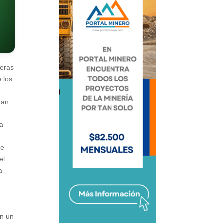
neras
 los
han
ra
te
el
a
en un