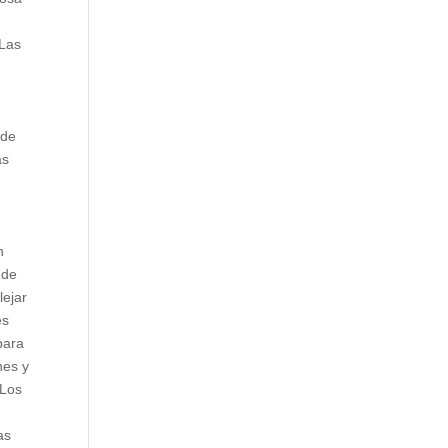
 Las
s
 de
as
n
 de
lejar
es
para
nes y
 Los
as