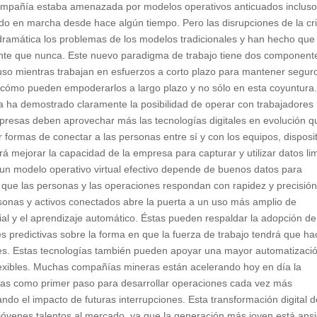
u compañía estaba amenazada por modelos operativos anticuados inclus
do en marcha desde hace algún tiempo. Pero las disrupciones de la cri
dramática los problemas de los modelos tradicionales y han hecho que 
te que nunca. Este nuevo paradigma de trabajo tiene dos component
luso mientras trabajan en esfuerzos a corto plazo para mantener segur
 cómo pueden empoderarlos a largo plazo y no sólo en esta coyuntura
ha demostrado claramente la posibilidad de operar con trabajadores
mpresas deben aprovechar más las tecnologías digitales en evolución q
 formas de conectar a las personas entre sí y con los equipos, disposi
á mejorar la capacidad de la empresa para capturar y utilizar datos li
un modelo operativo virtual efectivo depende de buenos datos para
 que las personas y las operaciones respondan con rapidez y precisión
rsonas y activos conectados abre la puerta a un uso más amplio de
cial y el aprendizaje automático. Éstas pueden respaldar la adopción de
s predictivas sobre la forma en que la fuerza de trabajo tendrá que ha
ntes. Estas tecnologías también pueden apoyar una mayor automatizaci
exibles. Muchas compañías mineras están acelerando hoy en día la
as como primer paso para desarrollar operaciones cada vez más
do el impacto de futuras interrupciones. Esta transformación digital d
y jóvenes talentos al mercado, ya que la generación más joven está ans