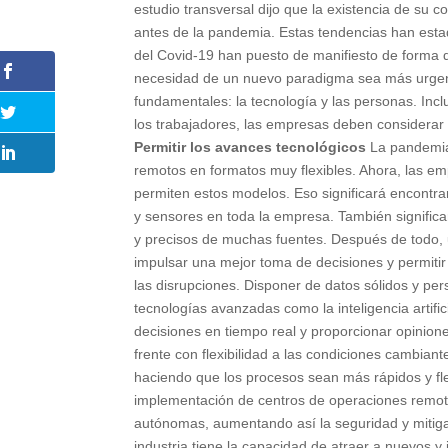
estudio transversal dijo que la existencia de s
antes de la pandemia. Estas tendencias han esta
del Covid-19 han puesto de manifiesto de forma 
necesidad de un nuevo paradigma sea más urgen
fundamentales: la tecnología y las personas. Inc
los trabajadores, las empresas deben considerar
Permitir los avances tecnológicos
La pandemia 
remotos en formatos muy flexibles. Ahora, las e
permiten estos modelos. Eso significará encontrar
y sensores en toda la empresa. También significar
y precisos de muchas fuentes. Después de todo, 
impulsar una mejor toma de decisiones y permitir
las disrupciones. Disponer de datos sólidos y pe
tecnologías avanzadas como la inteligencia artifi
decisiones en tiempo real y proporcionar opinione
frente con flexibilidad a las condiciones cambia
haciendo que los procesos sean más rápidos y fl
implementación de centros de operaciones remot
autónomas, aumentando así la seguridad y mitigan
industria tiene la capacidad de atraer a nuevos 