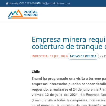
Home
+562 2225 0164
info@portalminero.com
Empresa minera requie
cobertura de tranque 
por P
INDUSTRIA · 12 JUL. 2024
NOTAS DE PRENSA
Chile
Enami ha programado una visita a terreno pa
empresas interesadas puedan conocer detalles
requerido, a realizarse el 24 de julio en la Plan
viernes 12 de julio del 2024.-
La Empresa Naci
(Enami) invita a todas las empresas, con recon
en el mercado, a participar de una licitación r