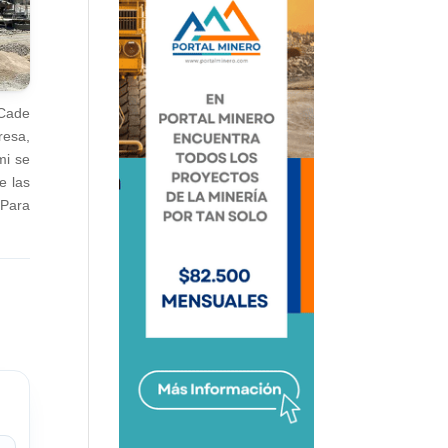
 Cade
resa,
mi se
e las
 Para