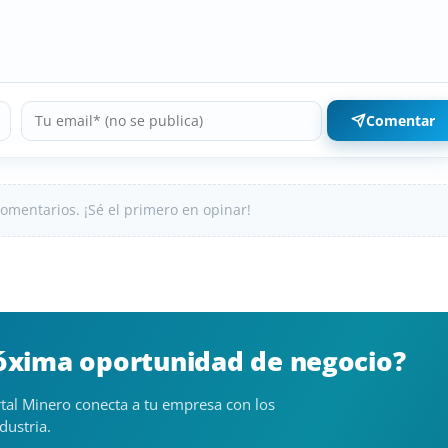
Comentar
omentarios. ¡Sé el primero en opinar!
róxima oportunidad de negocio?
tal Minero conecta a tu empresa con los
dustria.