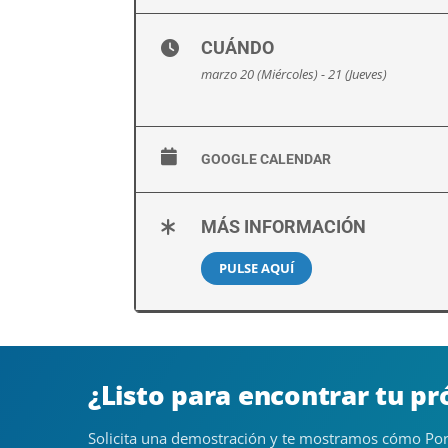
CUÁNDO
marzo 20 (Miércoles) - 21 (Jueves)
GOOGLE CALENDAR
MÁS INFORMACIÓN
PULSE AQUÍ
¿Listo para encontrar tu p
Solicita una demostración y te mostramos cómo Por