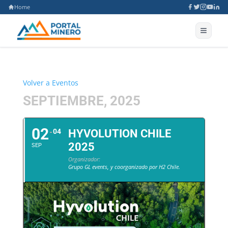
Home
Volver a Eventos
SEPTIEMBRE, 2025
02
04
HYVOLUTION CHILE
2025
SEP
Organizador:
Grupo GL events, y coorganizado por H2 Chile.