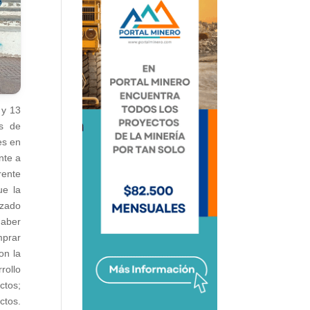
 y 13
as de
es en
nte a
rente
ue la
izado
haber
mprar
on la
rollo
ctos;
ctos.