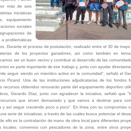
 por más de seis
tintas iniciativas
a, equipamiento
zaciones sociales
agrupaciones de
n a problemáticas
bitos. Durante el proceso de postulación, realizado entre el 30 de mayo
materias de los proyectos ganadores, así como también en tem
uscamos ser un buen vecino y contribuir al desarrollo de las comunidad
enios es parte importante de ese trabajo y, junto con ayudar directame
mite seguir siendo un miembro activo en la comunidad”, señaló el Ge
cio Picand. Una de las instituciones adjudicatarias de los fondos f
s recursos obtenidos renovarán parte del equipamiento deportivo util
ros, Gerardo Díaz, junto con agradecer la iniciativa, señaló que "
 recursos que sirven demasiado y que vamos a destinar para co
 y así seguir creciendo poco a poco”. En línea con su compromiso c
 serie de iniciativas, a través de las cuales busca potenciar el desar
de ello es la contratación de mano de obra local para diferentes proye
 locales; convenios con pescadores de la zona, entre otros proye