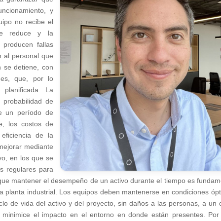
uncionamiento, y
uipo no recibe el
se reduce y la
 producen fallas
n al personal que
n se detiene, con
es, que, por lo
planificada. La
a probabilidad de
e un período de
e, los costos de
eficiencia de la
mejorar mediante
o, en los que se
es regulares para
ar que mantener el desempeño de un activo durante el tiempo es fundam
una planta industrial. Los equipos deben mantenerse en condiciones óp
clo de vida del activo y del proyecto, sin daños a las personas, a un 
 minimice el impacto en el entorno en donde están presentes. Por