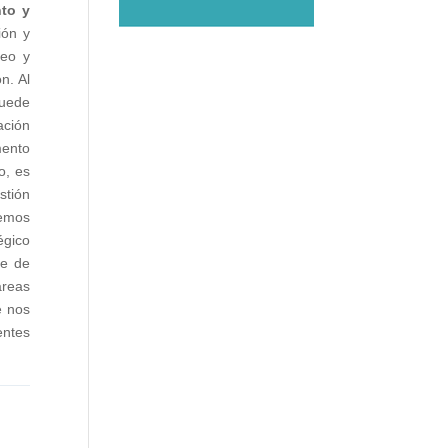
nto y
ión y
reo y
n. Al
puede
ación
mento
o, es
stión
hemos
égico
te de
áreas
e nos
entes