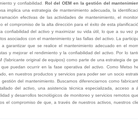
iento y confiabilidad.
Rol del OEM en la gestión del mantenimie
osa implica una estrategia de mantenimiento adecuada, la identificac
gramación efectivas de las actividades de mantenimiento, el monito
o el compromiso de la alta dirección para el éxito de esta planificació
a confiabilidad del activo y maximizar su vida útil, lo que a su vez 
stos asociados con el mantenimiento y las fallas del activo. La particip
r a garantizar que se realice el mantenimiento adecuado en el mo
stas y mejorar el rendimiento y la confiabilidad del activo. Por lo tant
M (fabricante original de equipos) como parte de una estrategia de ge
s que puedan ocurrir en la fase operativa del activo. Como Metso 
do, en nuestros productos y servicios para poder ser un socio estrat
u gestión del mantenimiento. Buscamos diferenciarnos como fabrican
allado del activo, una asistencia técnica especializada, acceso a 
lidad y desarrollos tecnológicos de monitoreo y servicios remotos qu
s el compromiso de que, a través de nuestros activos, nuestros cli