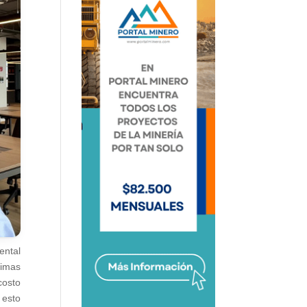
ental
timas
costo
 esto