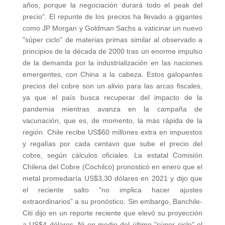
años, porque la negociación durará todo el peak del
precio". El repunte de los precios ha llevado a gigantes
como JP Morgan y Goldman Sachs a vaticinar un nuevo
"súper ciclo" de materias primas similar al observado a
principios de la década de 2000 tras un enorme impulso
de la demanda por la industrialización en las naciones
emergentes, con China a la cabeza. Estos galopantes
precios del cobre son un alivio para las arcas fiscales,
ya que el país busca recuperar del impacto de la
pandemia mientras avanza en la campaña de
vacunación, que es, de momento, la más rápida de la
región. Chile recibe US$60 millones extra en impuestos
y regalías por cada centavo que sube el precio del
cobre, según cálculos oficiales. La estatal Comisión
Chilena del Cobre (Cochilco) pronosticó en enero que el
metal promediaría US$3,30 dólares en 2021 y dijo que
el reciente salto "no implica hacer ajustes
extraordinarios" a su pronóstico. Sin embargo, Banchile-
Citi dijo en un reporte reciente que elevó su proyección
a US$4 dólares. Ni en medio del último "súper ciclo" el