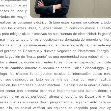
nar los cobros en
 meses del año y
eríodos de mayor
ionalicen su consumo eléctrico. Si bien estos cargos se cobran a todo
n son los clientes libres, quiénes tienen un consumo mayor a 500kW
 para mitigar alzas excesivas en sus cuentas de electricidad: la gesti
lograr importantes ahorros si gestionan su demanda de energía en hor
a forma en que consume energía o, en casos específicos, mediante eq
 el gerente de Desarrollo y Nuevos Negocios de Plataforma Energía, 
que la gestión de “horas punta” es una oportunidad para reducir el mon
stos sistémicos, donde los clientes libres no tienen capacidad de incide
vés de cambios durante el horario de control”, dice Sciaccalugga.
¿
uga, los clientes libres pueden solicitar la información de su co
r sus distribuidoras. Esto les permite identificar con mayor facilida
rmación, las empresas pueden efectuar un análisis de la energía cons
l es contar con asesoría experta e implementar una cultura dentro 
consumo en estos períodos”, afirma el gerente de Desarrollo y N
cia es que las empresas dejen programado su equipamiento para q
ra ello, es crucial verificar los equipos de respaldo para que o