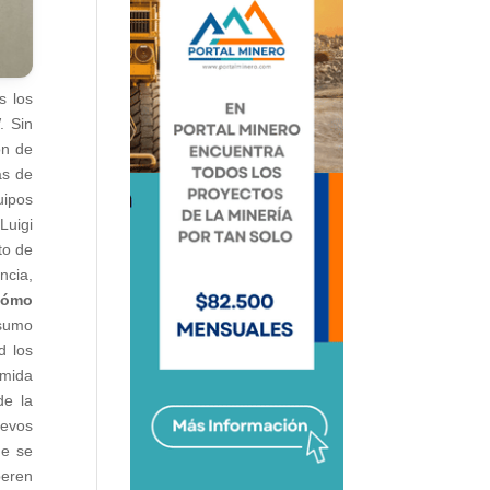
s los
. Sin
ón de
as de
uipos
Luigi
to de
ncia,
Cómo
nsumo
d los
umida
de la
uevos
ue se
peren