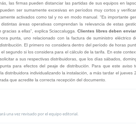
ás, las firmas pueden distanciar las partidas de sus equipos en laps
pueden ser sumamente excesivas en períodos muy cortos y verifica
ctamente activados como tal y no en modo manual. “Es importante ge
distintas áreas operativas comprendan la relevancia de estas gesti
 gracias a ellas”, explica Sciaccalugga.
Clientes libres deben envia
ra punta, uno relacionado con la factura de suministro eléctrico d
e distribución. El primero no considera dentro del período de horas punt
l segundo si los considera para el cálculo de la tarifa. En este context
 solicitar a sus respectivas distribuidoras, que los días sábados, domin
punta para efectos del peaje de distribución. Para que este aviso 
la distribuidora individualizando la instalación, a más tardar el jueves 
rada que acredite la correcta recepción del documento.
ará una vez revisado por el equipo editorial.