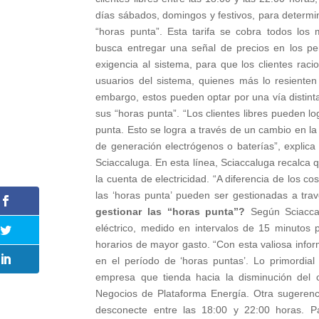
días sábados, domingos y festivos, para determi
“horas punta”. Esta tarifa se cobra todos los
busca entregar una señal de precios en los p
exigencia al sistema, para que los clientes rac
usuarios del sistema, quienes más lo resiente
embargo, estos pueden optar por una vía distinta
sus “horas punta”. “Los clientes libres pueden 
punta. Esto se logra a través de un cambio en l
de generación electrógenos o baterías”, explica
Sciaccaluga. En esta línea, Sciaccaluga recalca 
la cuenta de electricidad. “A diferencia de los co
las ‘horas punta’ pueden ser gestionadas a tra
gestionar las “horas punta”?
Según Sciaccal
eléctrico, medido en intervalos de 15 minutos po
horarios de mayor gasto. “Con esta valiosa info
en el período de ‘horas puntas’. Lo primordia
empresa que tienda hacia la disminución del 
Negocios de Plataforma Energía. Otra sugeren
desconecte entre las 18:00 y 22:00 horas. Pa