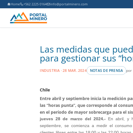
Home
+562 2225 0164
info@portalminero.com
Las medidas que pued
para gestionar sus “ho
por
INDUSTRIA · 28 MAR. 2024
NOTAS DE PRENSA
Chile
Entre abril y septiembre inicia la medición pa
las “horas punta”, que corresponde al consu
en el período de mayor sobrecarga para el si
jueves 28 de marzo del 2024.-
En abril, y 
septiembre, se comienza a medir el consumo 
clientes libres entre las 18:00 y las 22:00 horas