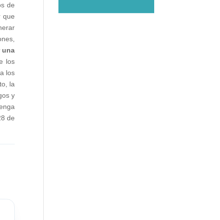
os de
r que
nerar
ones,
r una
e los
a los
o, la
gos y
tenga
28 de