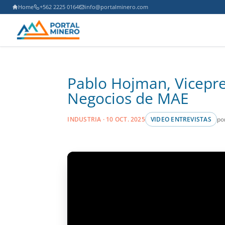
Home
+562 2225 0164
info@portalminero.com
Pablo Hojman, Vicepre
Negocios de MAE
po
INDUSTRIA · 10 OCT. 2025
VIDEO ENTREVISTAS