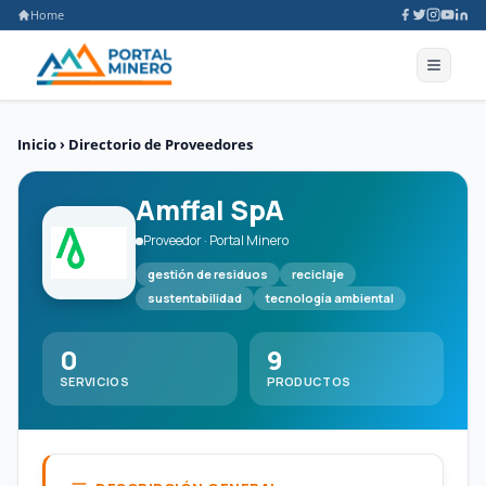
Home
Inicio
›
Directorio de Proveedores
Amffal SpA
Proveedor · Portal Minero
gestión de residuos
reciclaje
sustentabilidad
tecnología ambiental
0
9
SERVICIOS
PRODUCTOS