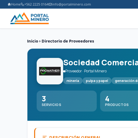
Home
+562 2225 0164
info@portalminero.com
Inicio
›
Directorio de Proveedores
Sociedad Comercia
Proveedor · Portal Minero
minería
pulpa y papel
generación d
3
4
SERVICIOS
PRODUCTOS
DESCRIPCIÓN GENERAL