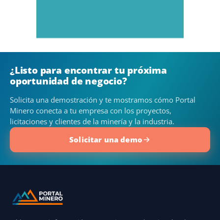
¿Listo para encontrar tu próxima
oportunidad de negocio?
Solicita una demostración y te mostramos cómo Portal
Minero conecta a tu empresa con los proyectos,
licitaciones y clientes de la minería y la industria.
Solicitar una demo