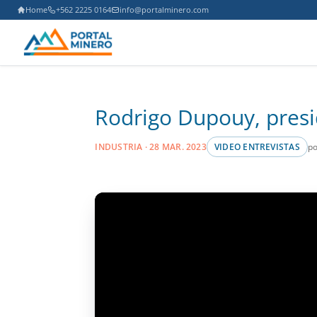
Home
+562 2225 0164
info@portalminero.com
Rodrigo Dupouy, presi
po
INDUSTRIA · 28 MAR. 2023
VIDEO ENTREVISTAS