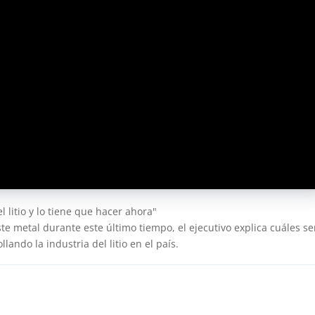
l litio y lo tiene que hacer ahora"
 metal durante este último tiempo, el ejecutivo explica cuáles se
lando la industria del litio en el país.