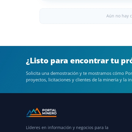
Aún no hay c
¿Listo para encontrar tu p
Solicita una demostración y te mostramos cómo Por
proyectos, licitaciones y clientes de la minería y la in
Líderes en información y negocios para la