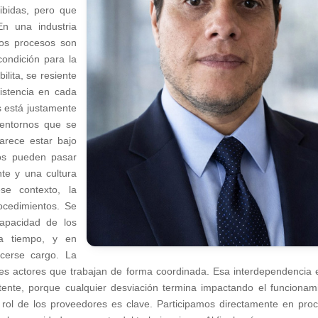
ibidas, pero que
En una industria
los procesos son
ondición para la
lita, se resiente
istencia en cada
s está justamente
 entornos que se
arece estar bajo
íos pueden pasar
nte y una cultura
se contexto, la
ocedimientos. Se
apacidad de los
 a tiempo, y en
acerse cargo. La
les actores que trabajan de forma coordinada. Esa interdependencia 
tente, porque cualquier desviación termina impactando el funcionam
 rol de los proveedores es clave. Participamos directamente en pro