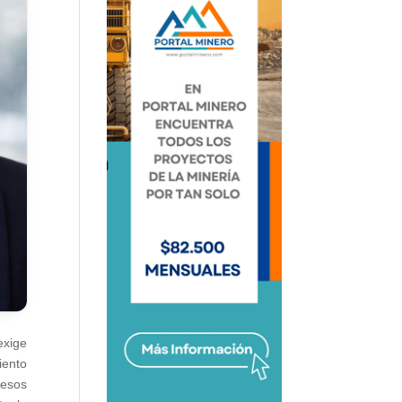
exige
iento
cesos