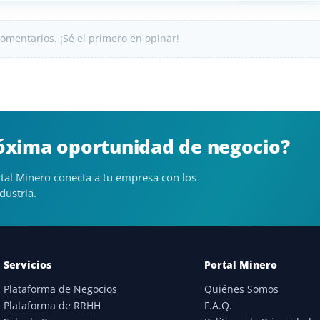
omentarios. ¡Sé el primero en opinar!
róxima oportunidad de negocio?
tal Minero conecta a tu empresa con los
dustria.
Servicios
Portal Minero
Plataforma de Negocios
Quiénes Somos
Plataforma de RRHH
F.A.Q.