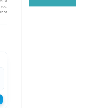
a, la
rado.
 casa