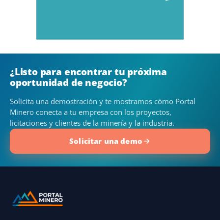
¿Listo para encontrar tu próxima
oportunidad de negocio?
Solicita una demostración y te mostramos cómo Portal
Minero conecta a tu empresa con los proyectos,
licitaciones y clientes de la minería y la industria.
Solicitar una demo