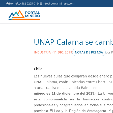
Home
+562 2225 0164
info@portalminero.com
UNAP Calama se camb
por 
INDUSTRIA · 11 DIC. 2019
NOTAS DE PRENSA
Chile
Las nuevas aulas que cobijarán desde enero p
UNAP Calama, están ubicadas entre Chorrillos 
a una cuadra de la avenida Balmaceda.
miércoles 11 de diciembre del 2019.-
La Univer
está comprometida en la formación contin
profesionales y posgraduados, en todas sus mod
provincia El Loa y la Región de Antofagasta. Y 