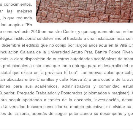
os conocimientos,
ar las mejores
, lo que redunda
idad unapina. "En
que comenzó este 2019 en nuestro Centro, y que seguramente se prolo
tégica institucional se determinó el traslado a una instalación más cent
iciembre el edificio que no cobijó por largos años aquí en la Villa Ch
inculación Calama de la Universidad Arturo Prat, Banira Ponce River
más la clara disposición de nuestras autoridades académicas de man
 profesionales a esta zona que tanto entrega para el desarrollo del pa
statal que existe en la provincia El Loa". Las nuevas aulas que cobi
 ubicadas entre Chorrillos y calle Nueva 2, a una cuadra de la av
ones para sus académicos, administrativos y comunidad estudi
Superior, Pregrado Trabajador y Postgrados (diplomados y magister). A
para seguir aportando a través de la docencia, investigación, desarr
 Universidad buscará consolidar su modelo educativo, sin olvidar su 
ciales de la zona, además de seguir potenciando su desempeño y ge