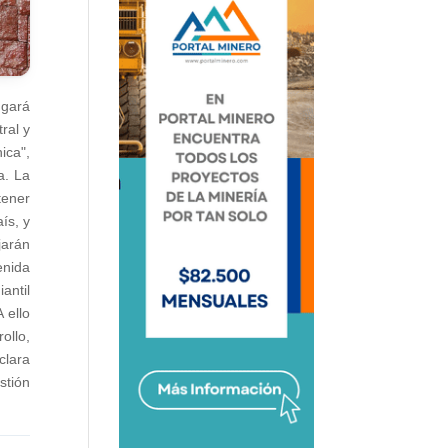
ngará
ral y
ica",
a. La
tener
ís, y
jarán
enida
antil
 ello
ollo,
clara
stión