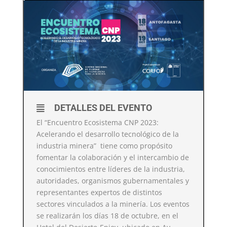
DETALLES DEL EVENTO
El “Encuentro Ecosistema CNP 2023:
Acelerando el desarrollo tecnológico de la
industria minera” tiene como propósito
fomentar la colaboración y el intercambio de
conocimientos entre líderes de la industria,
autoridades, organismos gubernamentales y
representantes expertos de distintos
sectores vinculados a la minería. Los eventos
se realizarán los días 18 de octubre, en el