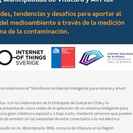
nario internacional “Monitoreo ambiental inteligente para minería y smart
lux -con la colaboración de la Embajada de Suecia en Chile y la
e presentarán casos reales de la aplicación de un sistema inteligente para
 una gran cobertura espacial y a bajo costo, mediante sensores que pueden
te de emisión sin las necesidad de estar conectados a la red eléctrica.
 ubicado en Av. Bicentenario 3800, comuna de Vitacura en la Región