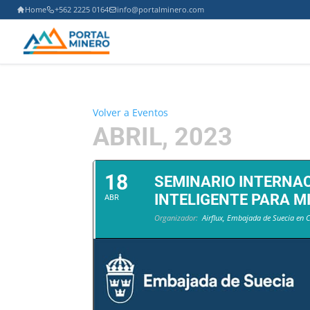
Home
+562 2225 0164
info@portalminero.com
Volver a Eventos
ABRIL, 2023
18
SEMINARIO INTERNA
INTELIGENTE PARA MI
ABR
Organizador:
Airflux, Embajada de Suecia en C